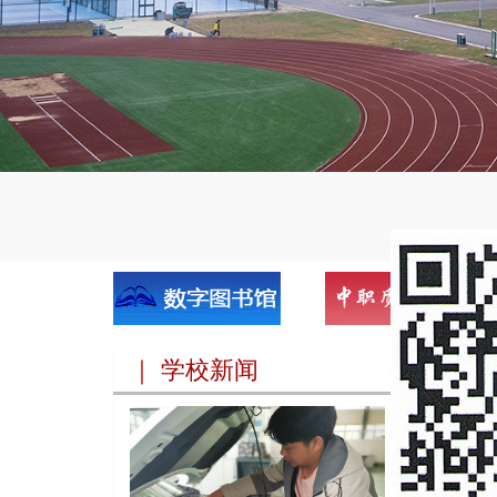
｜ 学校新闻
技耀药
亳州工
亳州工业