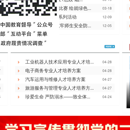
业学校开展植树节主题手抄报比赛 绘就绿色...
03-18
业学校开展纪念“一二·九”运动系列活动
12-09
业学校开展校园安全大排查 筑牢师生安全防...
12-05
｜ 教育教学
工业机器人技术应用专业人才培...
7
04-28
电子商务专业人才培养方案
7
04-28
汽车运用与维修人才培养方案
0
04-27
旅游服务与管理专业人才培养方...
8
04-27
珍爱生命 严防溺水——致全体...
5
04-24