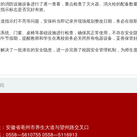
所的消防设施设备进行了逐一查看，重点检查了灭火器、消火栓的配备数
散指示标志是否完好有效。
通道指示灯不亮等问题，安保科当即记录并现场规划整改日期，务必在假
明系统、门窗、桌椅等基础设施进行检查，确保其正常使用，不存在安全
端午节假期，提醒教师和学生在离校前务必关闭所有电器设备，妥善保管
并解决了一批潜在的安全隐患，进一步完善了校园安全管理机制，为师生
局
址：安徽省亳州市养生大道与望州路交叉口
0558—5610755 0558—5116913