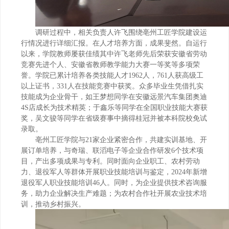
调研过程中，相关负责人许飞围绕亳州工匠学院建设运
行情况进行详细汇报。在人才培养方面，成果斐然。自运行
以来，学院教师屡获佳绩其中许飞老师先后荣获安徽省劳动
竞赛先进个人、安徽省教师教学能力大赛一等奖等多项荣
誉。学院已累计培养
各类
技能人才1962人，761人获高级工
以上证书，331人在技能竞赛中获奖。众多毕业生凭借扎实
技能成为企业骨干，如王梦想同学在安徽远景汽车集团奥迪
4S店成长为技术精英；于鑫乐等同学在全国职业技能大赛获
奖，吴文骏等同学在省级赛事中摘得桂冠并被本科院校免试
录取。
亳州工匠学
院与21家企业紧密合作，共建实训基地、开
展订单培养，与奇瑞、联滔电子等企业合作研发6个技术项
目，产出多项成果与专利。同时面向企业职工、农村劳动
力、退役军人等群体开展职业技能培训与鉴定，2024年新增
退役军人职业技能培训46人。同时，为企业提供技术咨询服
务，助力企业解决生产难题；为农村合作社开展农业技术培
训，推动乡村振兴。